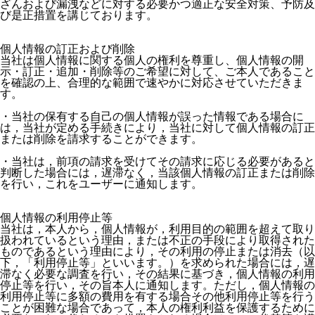
ざんおよび漏洩などに対する必要かつ適正な安全対策、予防及
び是正措置を講じております。

個人情報の訂正および削除

当社は個人情報に関する個人の権利を尊重し、個人情報の開
示・訂正・追加・削除等のご希望に対して、ご本人であること
を確認の上、合理的な範囲で速やかに対応させていただきま
す。

・当社の保有する自己の個人情報が誤った情報である場合に
は，当社が定める手続きにより，当社に対して個人情報の訂正
または削除を請求することができます。

・当社は，前項の請求を受けてその請求に応じる必要があると
判断した場合には，遅滞なく，当該個人情報の訂正または削除
を行い，これをユーザーに通知します。

個人情報の利用停止等

当社は，本人から，個人情報が，利用目的の範囲を超えて取り
扱われているという理由，または不正の手段により取得された
ものであるという理由により，その利用の停止または消去（以
下，「利用停止等」といいます。）を求められた場合には，遅
滞なく必要な調査を行い，その結果に基づき，個人情報の利用
停止等を行い，その旨本人に通知します。ただし，個人情報の
利用停止等に多額の費用を有する場合その他利用停止等を行う
ことが困難な場合であって，本人の権利利益を保護するために