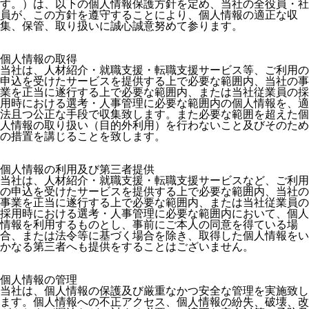
す。）は、以下の個人情報保護方針を定め、当社の全役員・社
員が、この方針を遵守することにより、個人情報の適正な収
集、保管、取り扱いに誠心誠意努めて参ります。

個人情報の取得

当社は、人材紹介・就職支援・転職支援サービス等、ご利用の
申込を受けたサービスを提供する上で必要な範囲内、当社の事
業を正当に遂行する上で必要な範囲内、または当社従業員の採
用時における選考・人事管理に必要な範囲内の個人情報を、適
法且つ公正な手段で収集致します。また必要な範囲を超えた個
人情報の取り扱い（目的外利用）を行わないこと及びそのため
の措置を講じることを致します。

個人情報の利用及び第三者提供

当社は、人材紹介・就職支援・転職支援サービスなど、ご利用
の申込を受けたサービスを提供する上で必要な範囲内、当社の
事業を正当に遂行する上で必要な範囲内、または当社従業員の
採用時における選考・人事管理に必要な範囲内において、個人
情報を利用するものとし、事前にご本人の同意を得ている場
合、または法令等に基づく場合を除き、取得した個人情報をい
かなる第三者へも提供をすることはございません。

個人情報の管理

当社は、個人情報の保護及び厳重なかつ安全な管理を実施致し
ます。個人情報への不正アクセス、個人情報の紛失、破壊、改